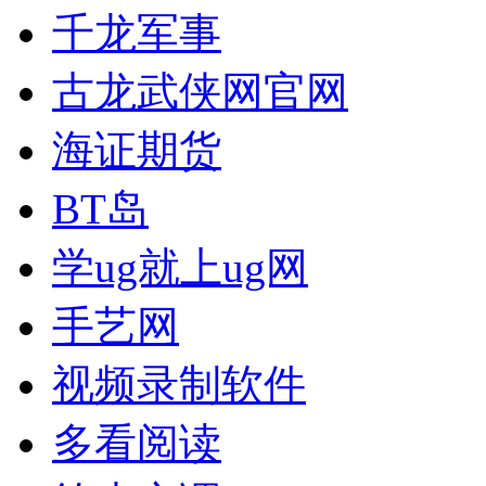
千龙军事
古龙武侠网官网
海证期货
BT岛
学ug就上ug网
手艺网
视频录制软件
多看阅读