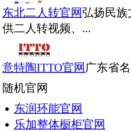
东北二人转官网
弘扬民族
供二人转视频、...
意特陶ITTO官网
广东省名
随机官网
东润环能官网
乐加整体橱柜官网