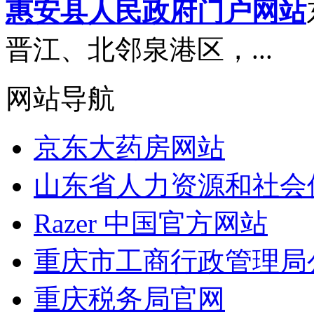
惠安县人民政府门户网站
晋江、北邻泉港区，...
网站导航
京东大药房网站
山东省人力资源和社会
Razer 中国官方网站
重庆市工商行政管理局
重庆税务局官网