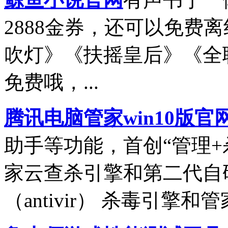
2888金券，还可以免费
吹灯》《扶摇皇后》《全
免费哦，...
腾讯电脑管家win10版官
助手等功能，首创“管理+
家云查杀引擎和第二代自
（antivir） 杀毒引擎和管