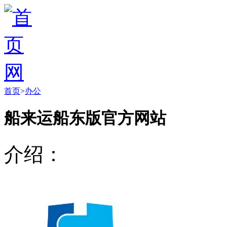
首页
>
办公
船来运船东版官方网站
介绍：