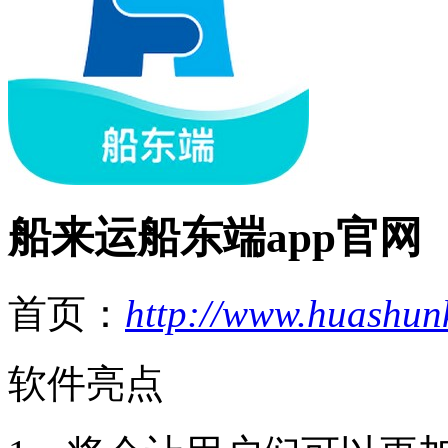
船来运船东端app官网
首页：
http://www.huashun
软件亮点