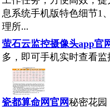
息系统手机版特色细节1
理所...
萤石云监控摄像头app官
多，即可手机实时查看监控
瓷都算命网官网
秘密花园