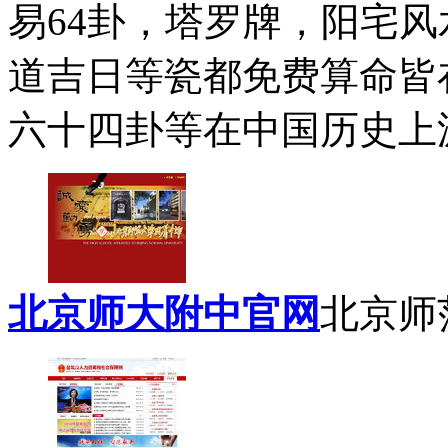
易64卦，塔罗牌，阳宅
道吉日等瓷都免费算命皆
六十四卦等在中国历史上源
北京师大附中官网
北京师