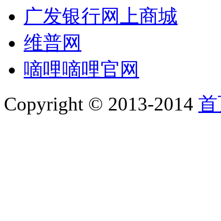
广发银行网上商城
维普网
嘀哩嘀哩官网
Copyright © 2013-2014
首