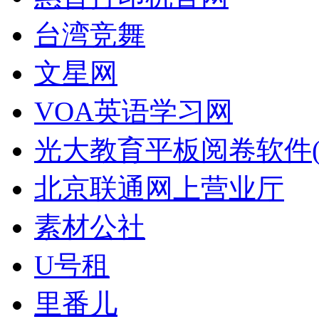
台湾竞舞
文星网
VOA英语学习网
光大教育平板阅卷软件(Po
北京联通网上营业厅
素材公社
U号租
里番儿