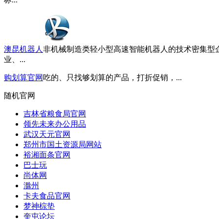
澳昆机器人
非机械制造类轻小型高速智能机器人的技术密集型
业、...
购划算官网
吃的、只找够划算的产品，打折促销，...
随机官网
吉林省粮食局官网
领先未来办公用品
武汉天元官网
郑州市国土资源局网站
裕湘面条官网
巴士玩
尚体网
滁州
卡夫食品官网
梦神棕垫
奎屯论坛