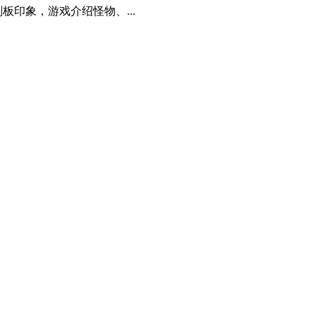
刻板印象，游戏介绍怪物、...