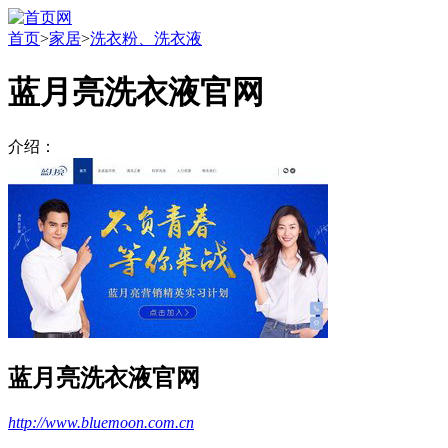
首页
>
家居
>
洗衣粉、洗衣液
蓝月亮洗衣液官网
介绍：
蓝月亮洗衣液官网
http://www.bluemoon.com.cn