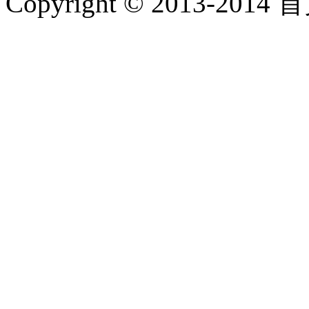
Copyright © 2013-2014 