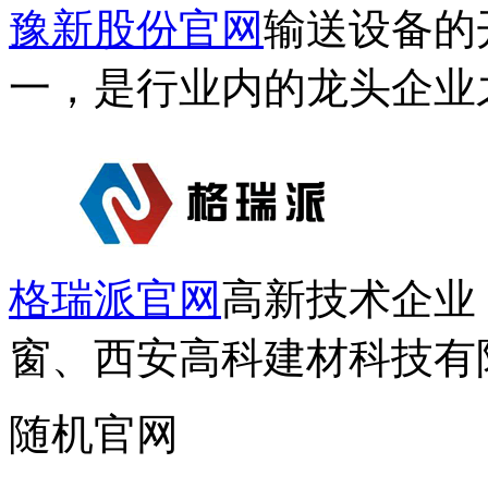
豫新股份官网
输送设备的
一，是行业内的龙头企业之
格瑞派官网
高新技术企业
窗、西安高科建材科技有限
随机官网