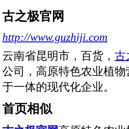
古之极官网
http://www.guzhiji.com
云南省昆明市，百货，
古
公司，高原特色农业植物
于一体的现代化企业。
首页相似