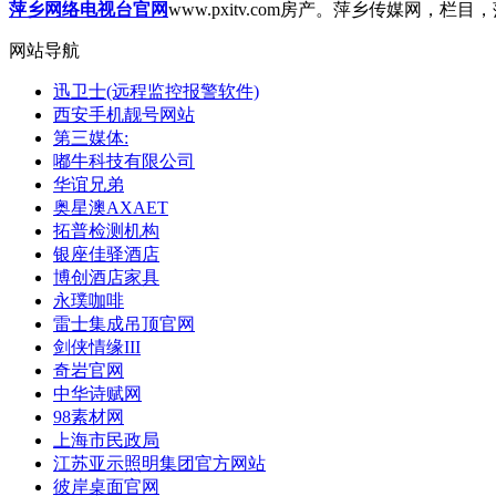
萍乡网络电视台官网
www.pxitv.com
房产。萍乡传媒网，栏目，
网站导航
迅卫士(远程监控报警软件)
西安手机靓号网站
第三媒体:
嘟牛科技有限公司
华谊兄弟
奥星澳AXAET
拓普检测机构
银座佳驿酒店
博创酒店家具
永璞咖啡
雷士集成吊顶官网
剑侠情缘III
奇岩官网
中华诗赋网
98素材网
上海市民政局
江苏亚示照明集团官方网站
彼岸桌面官网