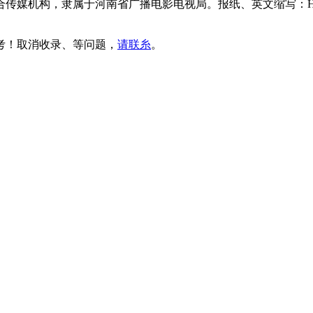
传媒机构，隶属于河南省广播电影电视局。报纸、英文缩写：HN
考！取消收录、等问题，
请联糸
。