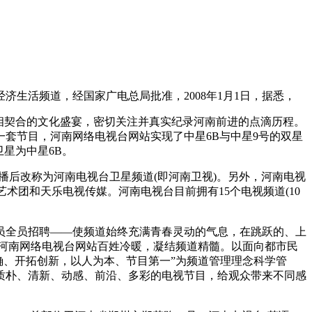
生活频道，经国家广电总局批准，2008年1月1日，据悉，
相契合的文化盛宴，密切关注并真实纪录河南前进的点滴历程。
第一套节目，河南网络电视台网站实现了中星6B与中星9号的双星
卫星为中星6B。
星传播后改称为河南电视台卫星频道(即河南卫视)。另外，河南电视
儿艺术团和天乐电视传媒。河南电视台目前拥有15个电视频道(10
员全员招聘——使频道始终充满青春灵动的气息，在跳跃的、上
河南网络电视台网站百姓冷暖，凝结频道精髓。以面向都市民
确、开拓创新，以人为本、节目第一”为频道管理理念科学管
质朴、清新、动感、前沿、多彩的电视节目，给观众带来不同感