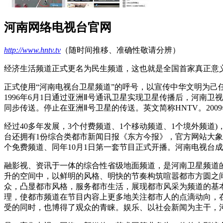
河南网络电视台官网
http://www.hntv.tv
（随时间推移、准确性敬请分辨）
经济生活频道正式更名为民生频道，这也就是全国首家真正意义
正式使用“河南电视台卫星频道”的呼号，以宣传中华文明为
1996年6月1日通过亚洲Ⅱ号通讯卫星实现卫星传播后，河南卫
同步传送。停止在亚洲Ⅱ号卫星的传送。英文简称HNTV。200
经过40多年发展，3个付费频道、1个移动频道、1个境外频道)
台还拥有1份综合类都市新闻日报《东方今报》，官方网站大象网，河
个免费频道、同年10月1日第一套节目正式开播。河南电视台成立于
融影视、资讯于一体的综合性省级地面频道，是河南卫星频道
升的空间中，以鲜明的风格、明快的节奏构筑喧嚣都市方圆之
众，凸显都市风格，服务都市生活，展现都市风采为频道的基本
理，使都市频道在节目内容上更多地关注都市人的点滴动向，
受的同时，也博得了观众的青睐。娱乐、以社会新闻为主干，