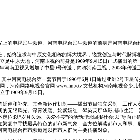
上的电视民生频道。河南电视台民生频道的前身是河南电视台经济
己任，始终追求与中原文化相称的博大境界，锐意创造与时代脉搏
视立足中原大地，河南卫视的前身是1969年9月15日正式播出的
9年河南卫视又增加了中星9号传送，简称河南卫视，2008年传送
，其中河南电视台第一套节目于1996年6月1日通过亚洲2号卫
南网络电视台官网 www.hntv.tv 文艺机构河南电视台少
1969年9月15日。
的延伸和补充。其全新运作机制——播出节目独立采制，工作人
间的无限风光。深青浅碧、姹紫嫣红，晕染荧屏华彩;都市生活、
定位;以“岁月久远、关爱不变”的活动理念回报社会;以“导向正
在繁复中寻找最具特色的都市新气象，全方位解读都市人和事。
河南电视台都市频道是以都市人群为主要传播对象。