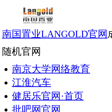
南国置业LANGOLD官网
随机官网
南京大学网络教育
江淮汽车
健居乐官网·首页
批吧网官网