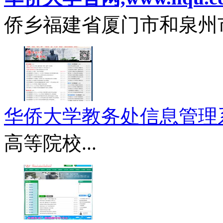
侨乡福建省厦门市和泉州市，
华侨大学教务处信息管理
高等院校...