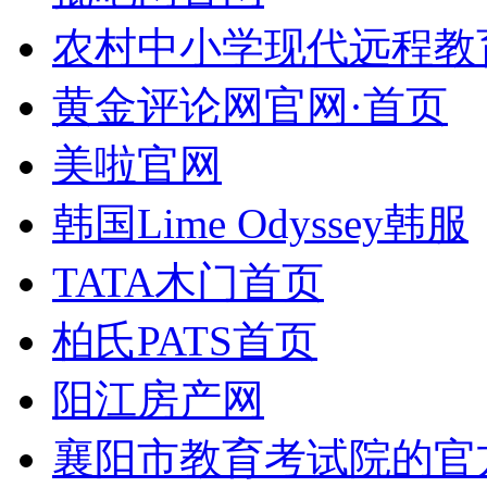
农村中小学现代远程教
黄金评论网官网·首页
美啦官网
韩国Lime Odyssey韩服
TATA木门首页
柏氏PATS首页
阳江房产网
襄阳市教育考试院的官