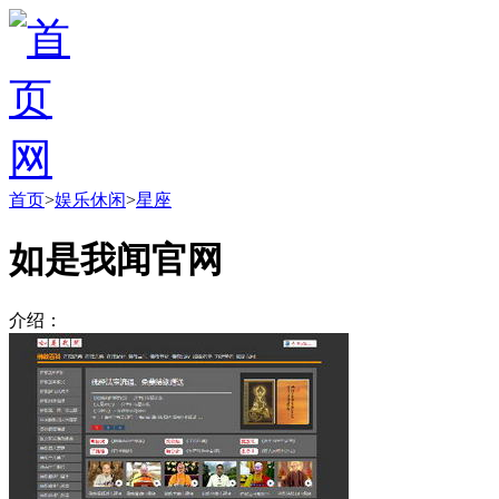
首页
>
娱乐休闲
>
星座
如是我闻官网
介绍：