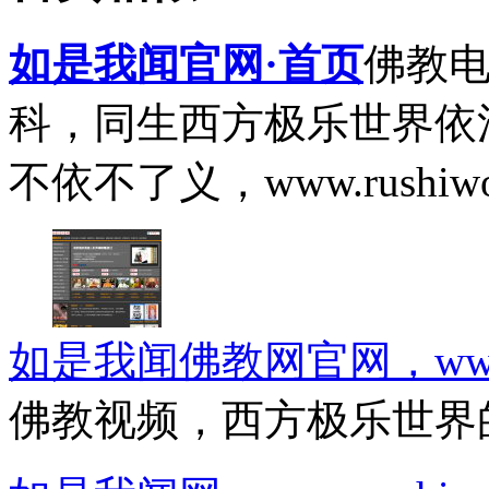
如是我闻官网·首页
佛教
科，同生西方极乐世界依
不依不了义，www.rushiwowe
如是我闻佛教网官网，www.ru
佛教视频，西方极乐世界的