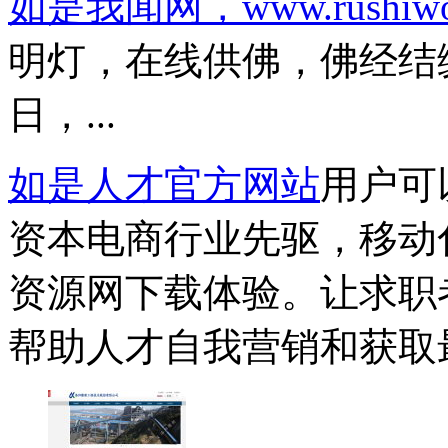
如是我闻网，www.rushiwow
明灯，在线供佛，佛经结
日，...
如是人才官方网站
用户可
资本电商行业先驱，移动
资源网下载体验。让求职
帮助人才自我营销和获取最