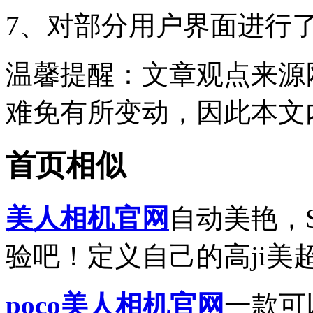
7、
对部分用户界面进行
温馨提醒
：文章观点来源
难免有所变动，因此本文
首页相似
美人相机官网
自动美艳，S
验吧！定义自己的高ji美超
poco美人相机官网
一款可