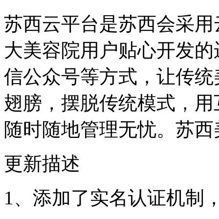
苏西云平台是苏西会采用
大美容院用户贴心开发的
信公众号等方式，
让传统
翅膀，
摆脱传统模式，
用
随时随地管理无忧。苏西
更新描述
1、
添加了实名认证机制