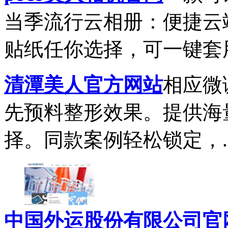
当季流行云相册：便捷云
贴纸任你选择，可一键套用d
清潭美人官方网站
相应微
先预料整形效果。提供海
择。同款案例轻松锁定，..
中国外运股份有限公司官