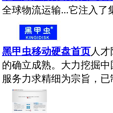
全球物流运输...它注入了
黑甲虫移动硬盘首页
人才
的确立成熟。大力挖掘中
服务力求精细为宗旨，已制