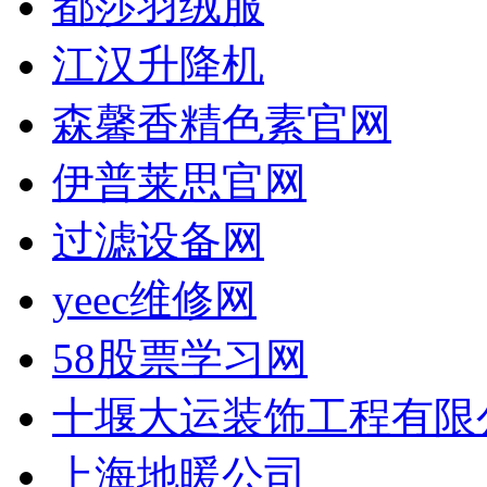
都莎羽绒服
江汉升降机
森馨香精色素官网
伊普莱思官网
过滤设备网
yeec维修网
58股票学习网
十堰大运装饰工程有限
上海地暖公司