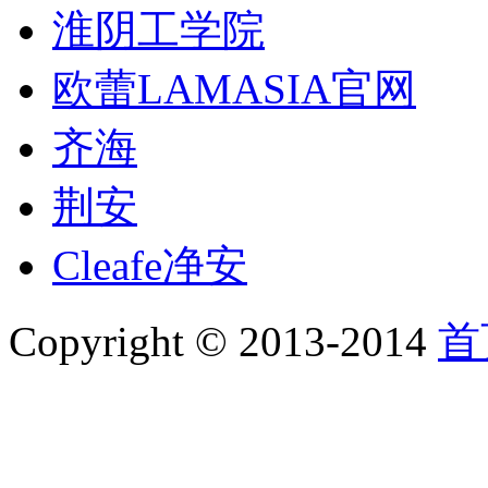
淮阴工学院
欧蕾LAMASIA官网
齐海
荆安
Cleafe净安
Copyright © 2013-2014
首