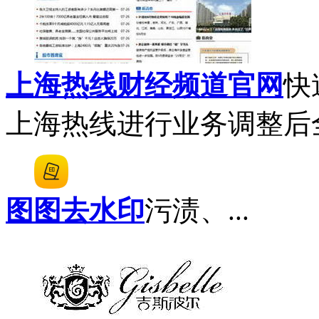
上海热线财经频道官网
快
上海热线进行业务调整后全
图图去水印
污渍、...