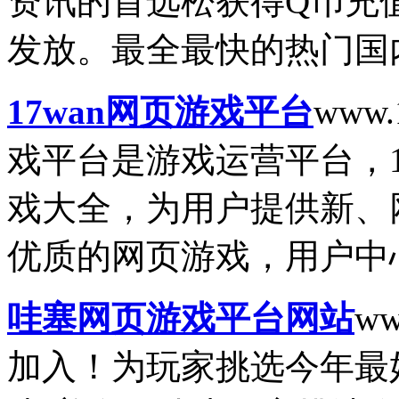
资讯的首选松获得Q币充
发放。最全最快的热门国内
17wan网页游戏平台
www.
戏平台是游戏运营平台，1
戏大全，为用户提供新、
优质的网页游戏，用户中心，
哇塞网页游戏平台网站
ww
加入！为玩家挑选今年最