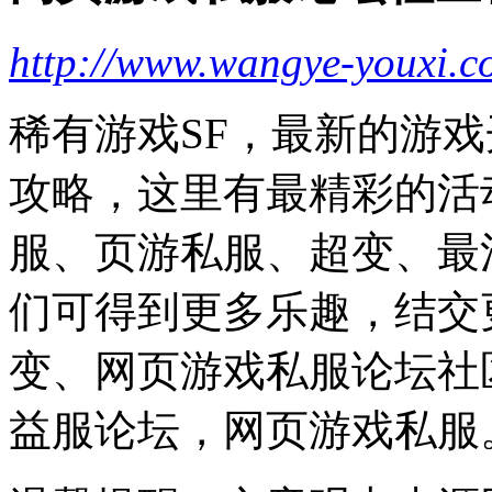
http://www.wangye-youxi.c
稀有游戏SF，最新的游戏
攻略，这里有最精彩的活
服、页游私服、超变、最
们可得到更多乐趣，结交
变、网页游戏私服论坛社
益服论坛，网页游戏私服