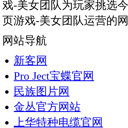
戏-美女团队为玩家挑选
页游戏-美女团队运营的网页
网站导航
新客网
Pro Ject宝蝶官网
民族图片网
金丛官方网站
上华特种电缆官网