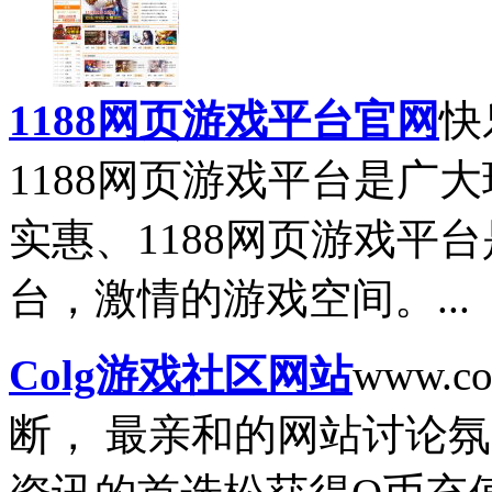
1188网页游戏平台官网
快
1188网页游戏平台是广
实惠、1188网页游戏平
台，激情的游戏空间。...
Colg游戏社区网站
www.co
断， 最亲和的网站讨论