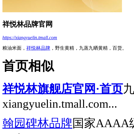
祥悦林品牌官网
https://xiangyuelin.tmall.com
粮油米面，
祥悦林品牌
，野生黄精，九蒸九晒黄精，百货。
首页相似
祥悦林旗舰店官网·首页
xiangyuelin.tmall.com...
翰园碑林品牌
国家AAA