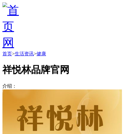
首页
>
生活资讯
>
健康
祥悦林品牌官网
介绍：