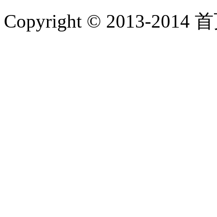
Copyright © 2013-2014 