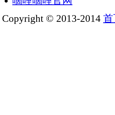
嘀哩嘀哩官网
Copyright © 2013-2014
首