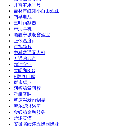
开普罗水平尺
吉林市虹翔小白山酒业
南孚电池
三叶雨刮器
声海耳机
顺鑫宁城老窖酒业
上仪温度计
洪旭镜片
中科数遥无人机
万通房地产
超洁实业
大昭和BIG
H牌气门嘴
群康糕点
阿福禄堂阿胶
雅桥音响
草原兴发肉制品
摩尔舒淋浴房
金银猫金融服务
楚派黄酒
安徽省绩溪五蜂园蜂业