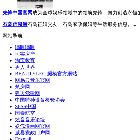
先锋中国官网
成为全球娱乐领域中的领航先锋。努力创造永恒的视
石岛信息港
石岛征婚交友、石岛家政保姆等生活服务信息。...
网站导航
嘀哩嘀哩
恒实房产
淘宝教育
男人世界
BEAUTYLEG 腿模官方網站
网易云音乐官网
筑房网
延边党建网
中国特种设备检验协会
SPSS中国
国泰航空
炫音音乐论坛
妖气漫画网官网
威县党政门户网
Foxmail