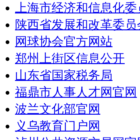
上海市经济和信息化委
陕西省发展和改革委员
网球协会官方网站
郑州上街区信息公开
山东省国家税务局
福鼎市人事人才网官网
波兰文化部官网
义乌教育门户网