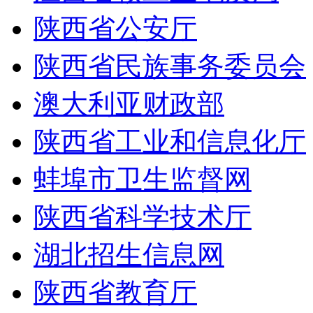
陕西省公安厅
陕西省民族事务委员会
澳大利亚财政部
陕西省工业和信息化厅
蚌埠市卫生监督网
陕西省科学技术厅
湖北招生信息网
陕西省教育厅