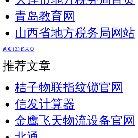
青岛教育网
山西省地方税务局网站
首页
1
2
3
4
5
末页
推荐文章
桔子物联指纹锁官网
信发计算器
金鹰飞天物流设备官网
北通