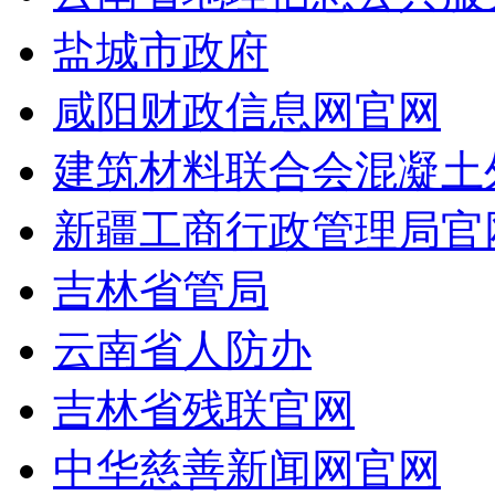
盐城市政府
咸阳财政信息网官网
建筑材料联合会混凝土
新疆工商行政管理局官
吉林省管局
云南省人防办
吉林省残联官网
中华慈善新闻网官网