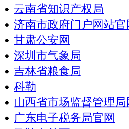
云南省知识产权局
济南市政府门户网站官
甘肃公安网
深圳市气象局
吉林省粮食局
科勒
山西省市场监督管理局
广东电子税务局官网