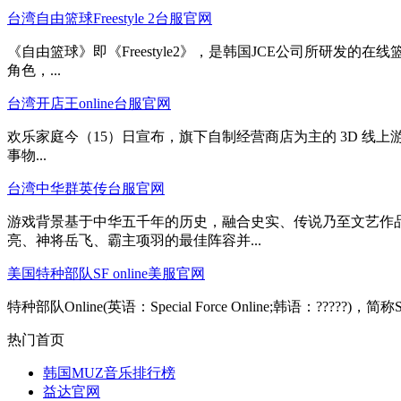
台湾自由篮球Freestyle 2台服官网
《自由篮球》即《Freestyle2》，是韩国JCE公司所研发的
角色，...
台湾开店王online台服官网
欢乐家庭今（15）日宣布，旗下自制经营商店为主的 3D 线上游戏
事物...
台湾中华群英传台服官网
游戏背景基于中华五千年的历史，融合史实、传说乃至文艺作
亮、神将岳飞、霸主项羽的最佳阵容并...
美国特种部队SF online美服官网
特种部队Online(英语：Special Force Online;韩语：?
热门首页
韩国MUZ音乐排行榜
益达官网