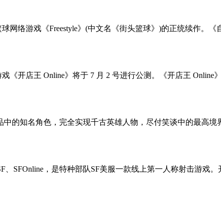
在线篮球网络游戏《Freestyle》(中文名《街头篮球》)的正
《开店王 Online》将于 7 月 2 号进行公测。《开店王 O
品中的知名角色，完全实现千古英雄人物，尽付笑谈中的最高境
????)，简称SF、SFOnline，是特种部队SF美服一款线上第一人称射击游戏