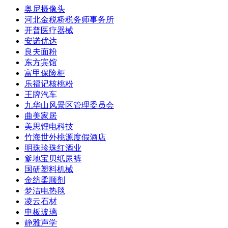
奥尼摄像头
河北金税桥税务师事务所
开普医疗器械
安诺优达
良夫面粉
东方宾馆
富甲保险柜
乐福记核桃粉
王牌汽车
九华山风景区管理委员会
曲美家居
美思锂电科技
竹海世外桃源度假酒店
明珠珍珠红酒业
爹地宝贝纸尿裤
国研塑料机械
金纺柔顺剂
梦洁电热毯
凌云石材
申板玻璃
静雅声学