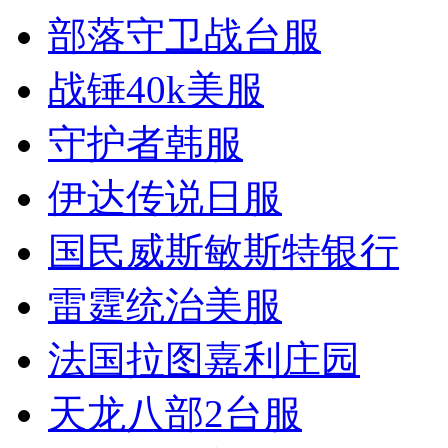
部落守卫战台服
战锤40k美服
守护者韩服
伊达传说日服
国民威斯敏斯特银行
雷霆统治美服
法国拉图嘉利庄园
天龙八部2台服