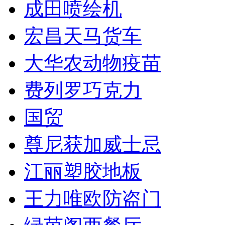
成田喷绘机
宏昌天马货车
大华农动物疫苗
费列罗巧克力
国贸
尊尼获加威士忌
江丽塑胶地板
王力唯欧防盗门