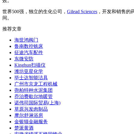
效。
世界500强，独立的生化公司，
Gilead Sciences
，开发和销售的药
间。
推荐文章
海世鸿阀门
鲁南数控铣床
征途汽车配件
东微安防
Kinghun扫描仪
潍坊亚星化学
毕士达智能洁具
广州市京龙工程机械
尧柏特种水泥集团
乔治费歇尔地暖管
诺伟司国际贸易(上海)
草原兴发肉制品
摩尔舒淋浴房
金银猫金融服务
楚派黄酒