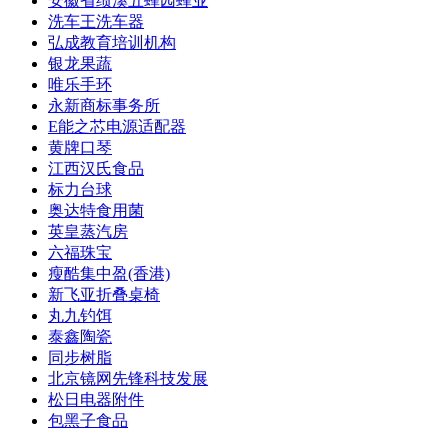
安徽省绩溪五蜂园蜂业
洗车王洗车器
弘成教育培训机构
银龙果蔬
唯乐手环
永新商标事务所
E能之芯电源适配器
黄牌口琴
江西汉氏食品
标力台球
奥达特食用菌
英皇蒸汽房
六福珠宝
瘦酷集中盈(香港)
新飞亚折叠桌椅
丸九钓饵
泰鑫陶瓷
同步树脂
北京镜网先锋科技发展
松日电器附件
包黑子食品