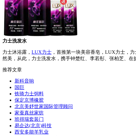
力士洗发水
力士沐浴露，
LUX力士
，首推第一块美容香皂，LUX力士，
然美，从此，力士洗发水，携手钟楚红、李若彤、张柏芝、在
推荐文章
新科音响
国巨
铁骑力士饲料
保定京博橡胶
北京美妤世家国际管理顾问
家蚕真丝家纺
班得瑞套装门
易企达(北京)科技
西安多能羊乳业