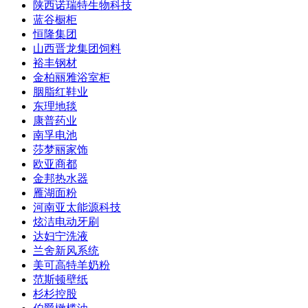
陕西诺瑞特生物科技
蓝谷橱柜
恒隆集团
山西晋龙集团饲料
裕丰钢材
金柏丽雅浴室柜
胭脂红鞋业
东理地毯
康普药业
南孚电池
莎梦丽家饰
欧亚商都
金邦热水器
雁湖面粉
河南亚太能源科技
炫洁电动牙刷
达妇宁洗液
兰舍新风系统
美可高特羊奶粉
范斯顿壁纸
杉杉控股