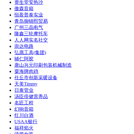
资生堂安热沙
傲森音箱
恒盈普泰实业
青岛御锦熙贸易
广州三晶电气
隆鑫三轮摩托车
人人网实名社交
崇达电路
弘愿工具(集团)
辅仁阿胶
唐山兴元印刷包装机械制造
粟海牌肉鸡
任丘市创新采暖设备
天美Timmy
日泰管业
汤臣倍健营养品
名匠工程
幻响音箱
红川白酒
USAA银行
福祥焰火