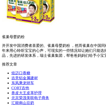
雀巢母婴奶粉
并开发中国消费者喜爱的、雀巢母婴奶粉 ，然而雀巢在中国同
年来用心聆听宝宝的心声，可现实的一些情况却让她们只能选择
品，先进的研发体系，瑞士雀巢集团，帮爸爸妈妈们给予小宝
推荐文章
炫迈口香糖
吉意铝金属建材
东风乘龙轿车
CORT吉他
兽皮大王皮革护理
北京荣茂美联电子商务
汇能南山豆奶