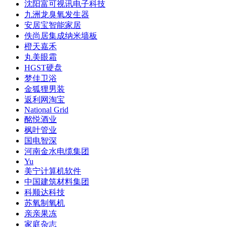
沈阳富可视讯电子科技
九洲龙臭氧发生器
安居宝智能家居
佚尚居集成纳米墙板
橙天嘉禾
丸美眼霜
HGST硬盘
梦佳卫浴
金狐狸男装
返利网淘宝
National Grid
酩悦酒业
枫叶管业
国电智深
河南金水电缆集团
Yu
美宁计算机软件
中国建筑材料集团
科顺达科技
苏氧制氧机
亲亲果冻
家庭杂志