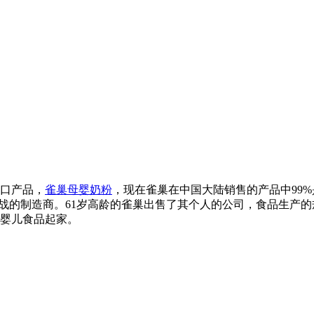
进口产品，
雀巢母婴奶粉
，现在雀巢在中国大陆销售的产品中99
挑战的制造商。61岁高龄的雀巢出售了其个人的公司，食品生产
产婴儿食品起家。