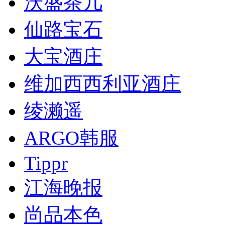
沃盛茶几
仙路宝石
大宝酒庄
维加西西利亚酒庄
绫濑遥
ARGO韩服
Tippr
江海晚报
尚品本色