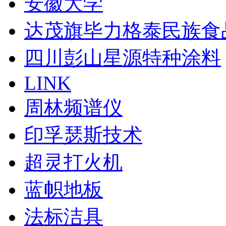
安徽大学
达茂旗毕力格泰民族食
四川彭山星源特种涂料
LINK
周林频谱仪
印孚瑟斯技术
超灵打火机
蓝帜地板
法标洁具