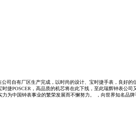
均在公司自有厂区生产完成，以时尚的设计、宝时捷手表，良好
时捷POSCER，高品质的机芯将在此下线，至此瑞辉钟表公司
实力为中国钟表事业的繁荣发展而不懈努力。 ，向世界知名品牌