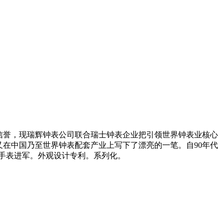
的信誉，现瑞辉钟表公司联合瑞士钟表企业把引领世界钟表业核心
又在中国乃至世界钟表配套产业上写下了漂亮的一笔。自90年代
手表进军。外观设计专利。系列化。