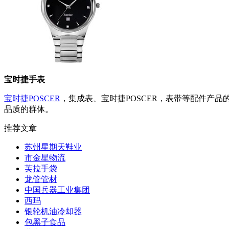
宝时捷手表
宝时捷POSCER
，集成表、宝时捷POSCER，表带等配件产
品质的群体。
推荐文章
苏州星期天鞋业
市金星物流
芙拉手袋
龙管管材
中国兵器工业集团
西玛
银轮机油冷却器
包黑子食品