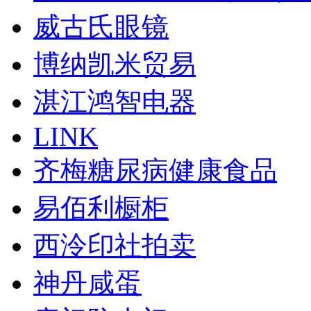
威古氏眼镜
博纳凯米贸易
湛江鸿智电器
LINK
齐梅糖尿病健康食品
易佰利橱柜
西泠印社拍卖
神丹咸蛋