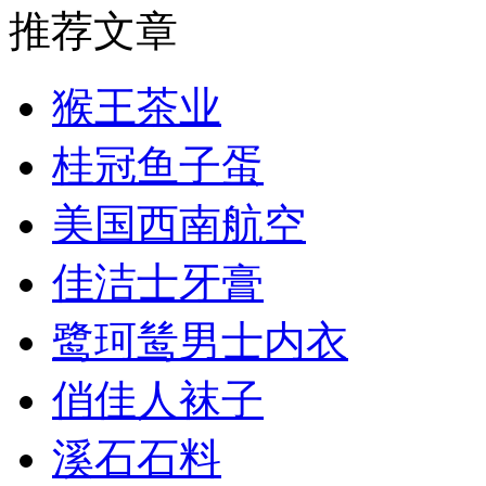
推荐文章
猴王茶业
桂冠鱼子蛋
美国西南航空
佳洁士牙膏
鹭珂鸶男士内衣
俏佳人袜子
溪石石料