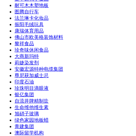
耐可木木塑地板
图腾自行车
法兰琳卡化妆品
振阳毛绒玩具
康瑞体育用品
佛山市欧美格装饰材料
黎祥食品
珍奇味休闲食品
大商新玛特
莉婕染发剂
安徽宏源特种电缆集团
尊尼获加威士忌
印度石油
珍珠明目滴眼液
银亿集团
自流井牌精制盐
生命维他维生素
旭硝子玻璃
绿色家园地板蜡
青建集团
澳际留学机构