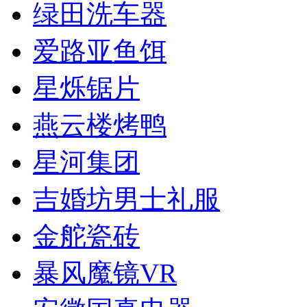
绿田洗车器
爱路亚鱼饵
星烁锯片
燕云楼烤鸭
星河集团
吉婚坊男士礼服
金舵瓷砖
暴风魔镜VR