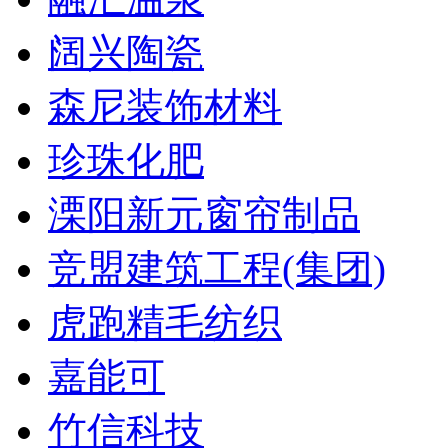
阔兴陶瓷
森尼装饰材料
珍珠化肥
溧阳新元窗帘制品
竞盟建筑工程(集团)
虎跑精毛纺织
嘉能可
竹信科技