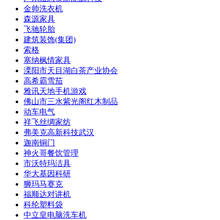
金帅洗衣机
森源家具
飞驰轮胎
建筑装饰(集团)
索格
塞纳枫情家具
溧阳市天目湖白茶产业协会
高希霸雪茄
雅讯天地手机游戏
佛山市三水紫光阁红木制品
动车电气
祥飞丝绸家纺
弗美克高新科技武汉
迦南铜门
神火哥餐饮管理
市沃特玛洁具
华大基因科研
狮玛马赛克
福顺达对讲机
科纶塑料袋
中立皇电脑洗车机