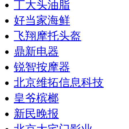
丁大头油脂
好当家海鲜
飞翔摩托头盔
鼎新电器
锐智按摩器
北京维拓信息科技
皇爷槟榔
新民晚报