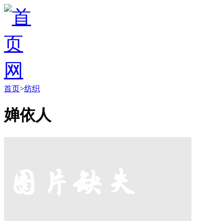
首页
>
纺织
婵依人