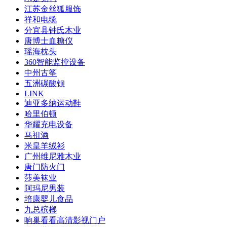
江苏金丝狐服饰
祥和电缆
分宜县钟氏木业
唐博士血糖仪
瑶海枕头
360智能监控设备
中州古筝
五洲碳酸钡
LINK
迪亚多纳运动鞋
哈里伯顿
华耀充电设备
马祖酒
米皇羊绒衫
广州维尼雅木业
唐门防火门
莎美袜业
阿玛尼男装
培康婴儿食品
九总槟榔
响巢看看高清影视门户