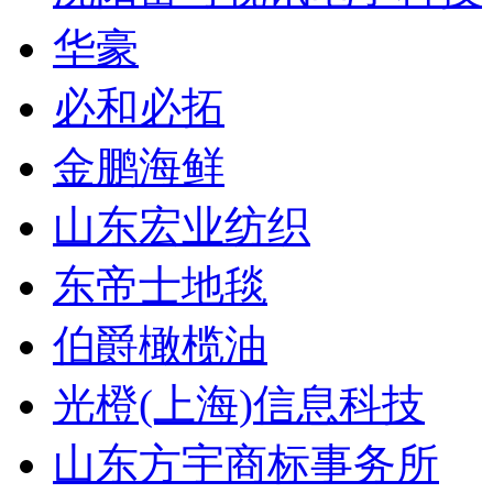
华豪
必和必拓
金鹏海鲜
山东宏业纺织
东帝士地毯
伯爵橄榄油
光橙(上海)信息科技
山东方宇商标事务所