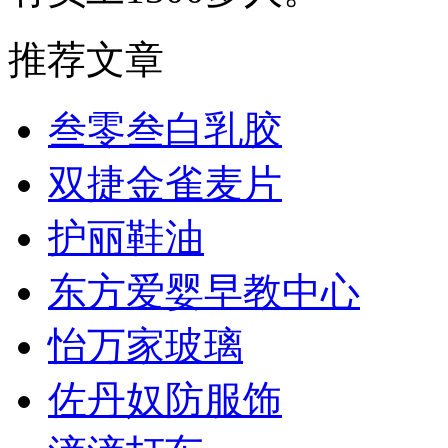
推荐文章
叁零叁白乳胶
双捷金雀麦片
护丽鞋油
东方爱婴早教中心
怡万家玻璃
佐丹奴防服饰