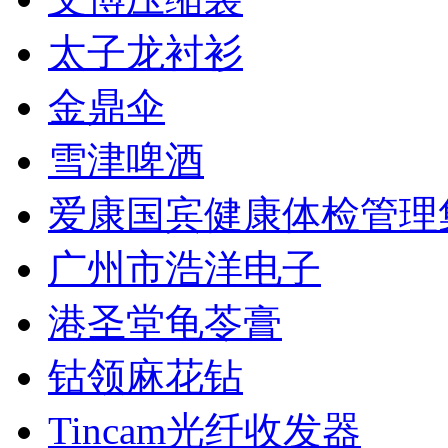
太子龙衬衫
金鼎伞
雪津啤酒
爱康国宾健康体检管理
广州市浩洋电子
港圣堂龟苓膏
钴领麻花钻
Tincam光纤收发器