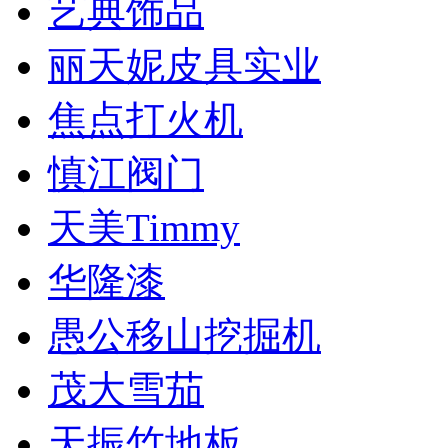
艺典饰品
丽天妮皮具实业
焦点打火机
慎江阀门
天美Timmy
华隆漆
愚公移山挖掘机
茂大雪茄
天振竹地板