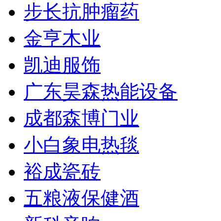
步长抗肿瘤药
金亨木业
凯迪服饰
广东昊森热能设备
成都森博门业
小白象电热毯
裕成瓷砖
五粮液保健酒