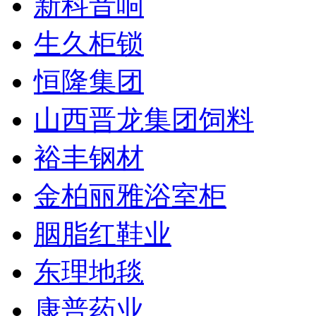
新科音响
生久柜锁
恒隆集团
山西晋龙集团饲料
裕丰钢材
金柏丽雅浴室柜
胭脂红鞋业
东理地毯
康普药业