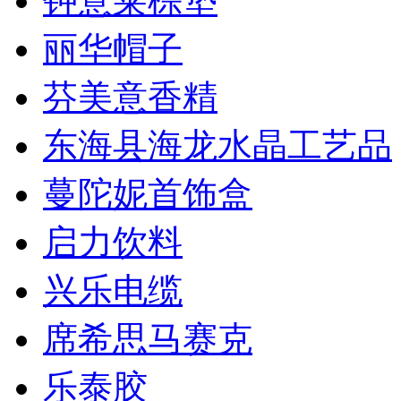
钟意莱棕垫
丽华帽子
芬美意香精
东海县海龙水晶工艺品
蔓陀妮首饰盒
启力饮料
兴乐电缆
席希思马赛克
乐泰胶