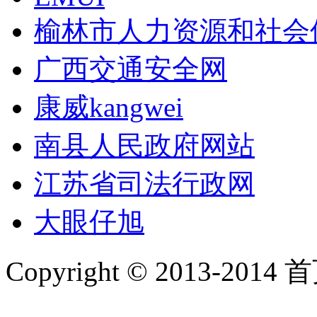
榆林市人力资源和社会
广西交通安全网
康威kangwei
南县人民政府网站
江苏省司法行政网
大眼仔旭
Copyright © 2013-2014 