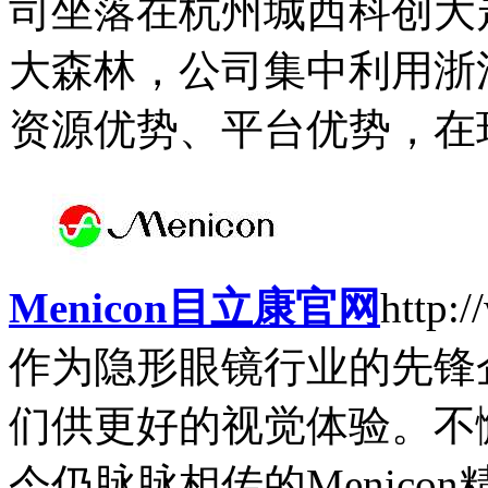
司坐落在杭州城西科创大
大森林，公司集中利用浙
资源优势、平台优势，在环
Menicon目立康官网
http:
作为隐形眼镜行业的先锋
们供更好的视觉体验。不
今仍脉脉相传的Menicon精神