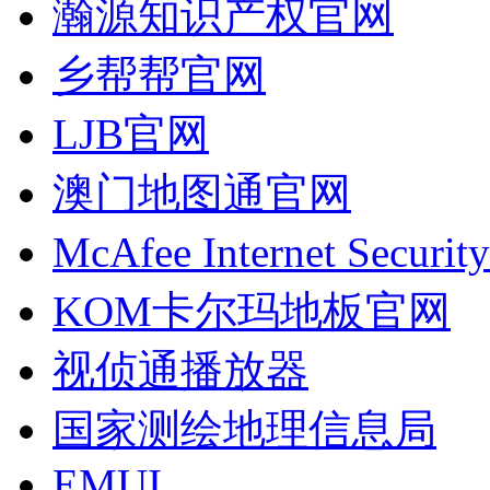
瀚源知识产权官网
乡帮帮官网
LJB官网
澳门地图通官网
McAfee Internet Secur
KOM卡尔玛地板官网
视侦通播放器
国家测绘地理信息局
EMUI