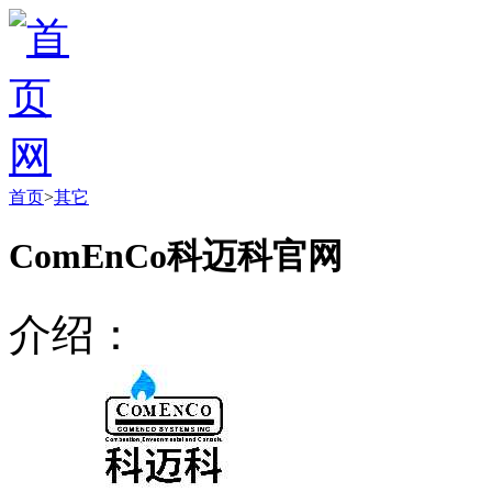
首页
>
其它
ComEnCo科迈科官网
介绍：