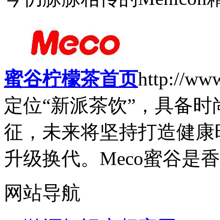
蜜谷柠檬茶首页
http://www
定位“新派茶饮”，具备
征，未来将坚持打造健康
升级换代。Meco蜜谷是香飘
网站导航