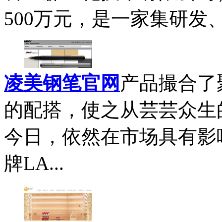
500万元，是一家集研发
凌美钢笔官网
产品撮合了
的配搭，使之从芸芸众生
今日，依然在市场具有影
牌LA...