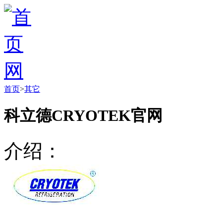
首页
>
其它
科立德CRYOTEK官网
介绍：