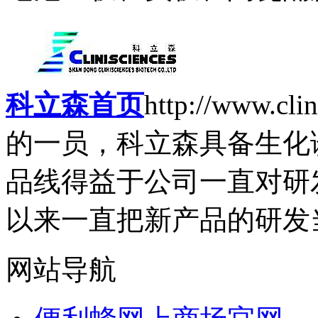
科立森首页
http://www.clin
的一员，科立森具备生化
品线得益于公司一直对研
以来一直把新产品的研发当
网站导航