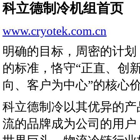
科立德制冷机组首页
www.cryotek.com.cn
明确的目标，周密的计划
的标准，恪守“正直、创
向、客户为中心”的核心
科立德制冷以其优异的产
流的品牌成为公司的用户