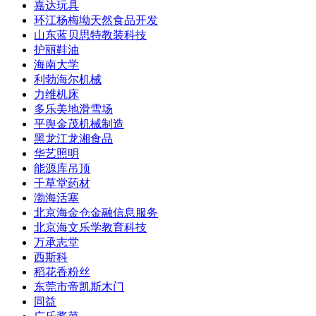
嘉达玩具
环江杨梅坳天然食品开发
山东蓝贝思特教装科技
护丽鞋油
海南大学
利勃海尔机械
力维机床
多乐美地滑雪场
平舆金茂机械制造
黑龙江龙湘食品
华艺照明
能源库吊顶
千草堂药材
渤海活塞
北京海金仓金融信息服务
北京海文乐学教育科技
万承志堂
西斯科
稻花香粉丝
东莞市帝凯斯木门
同益