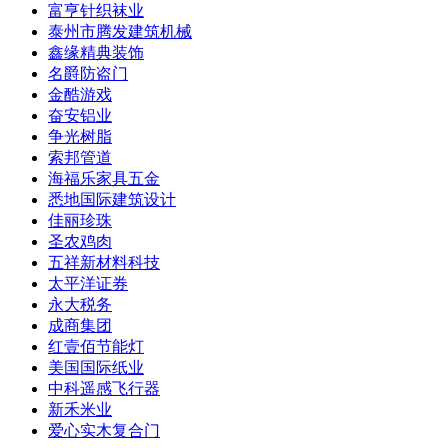
富亨针织袜业
泰州市腾发建筑机械
鑫缘精典装饰
名爵防盗门
金酷游戏
奋安铝业
争光树脂
索邦管道
海福乐家具五金
悉地国际建筑设计
佳丽珍珠
圣农鸡肉
五祥新材料科技
太平洋证券
永大税务
成商集团
红壹佰节能灯
美国国际纸业
中科遥感飞行器
新禾米业
爱心实木复合门