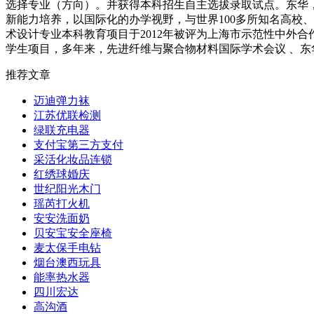
选择专业（方向）。并获得本科招生自主选拔录取试点。东华
新能力培养，以国际化的办学视野，与世界100多所知名高校
术设计专业本科教育项目于2012年被评为上海市示范性中外
学生项目，多年来，先进纤维与聚合物材料国际学术会议 、
推荐文章
迈迪弹力袜
江苏优联检测
绿联充电器
支付宝第三方支付
采活化妆品连锁
红绣球婚庆
世纪阳光木门
瑶芮打火机
安安洗面奶
贝安宝安全座椅
麦太保手电钻
烟台澳西玩具
能率热水器
四川宏达
高沟酒