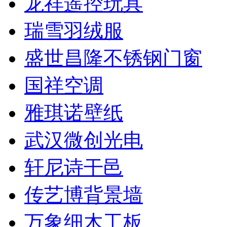
龙祥遥控玩具
瑞雪羽绒服
盛世昌隆不锈钢门窗
国祥空调
雅琪诺壁纸
武汉微创光电
轩尼诗干邑
传艺博背景墙
万象细木工板