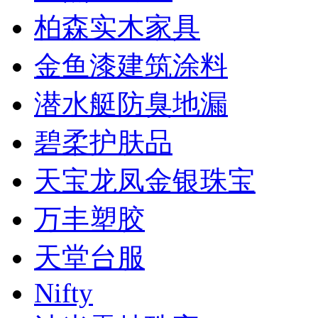
柏森实木家具
金鱼漆建筑涂料
潜水艇防臭地漏
碧柔护肤品
天宝龙凤金银珠宝
万丰塑胶
天堂台服
Nifty