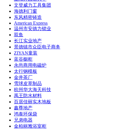
文登威力工具集团
海德利门窗
东风精密铸造
American Express
温州市安德力锁业
双鱼
长江实业地产
景德镇市众臣电子商务
ZIYAN童装
蓝谷橱柜
永尚商用电磁炉
太行钢模板
金井茶厂
雪球皮草制品
杭州华大海天科技
禹王防水材料
百居佳丽实木地板
鑫尊地产
鸿泰环保袋
兄弟电器
金柏丽雅浴室柜