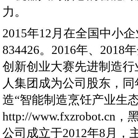
力。
2015年12月在全国中
834426。2016年、2
创新创业大赛先进制造行业
人集团成为公司股东，同
造“智能制造烹饪产业生
http://www.fxzrob
公司成立于2012年8月