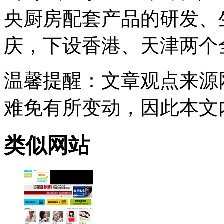
央厨房配套产品的研发、
庆，下设香港、天津两个
温馨提醒
：文章观点来源
难免有所变动，因此本文
类似网站