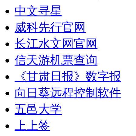
中文寻星
威科先行官网
长江水文网官网
信天游机票查询
《甘肃日报》数字报
向日葵远程控制软件
五邑大学
上上签