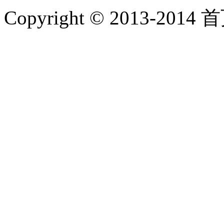
Copyright © 2013-2014 