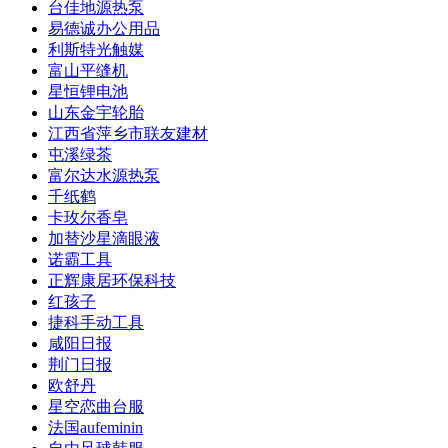
台佳地源热泵
易德诚办公用品
利斯特光触媒
富山平缝机
星恒锂电池
山东金宇轮胎
江西省萍乡市联友建材
屯溪绿茶
富尔达水源热泵
千纸鹤
卡玫尔香皂
加替沙星滴眼液
诺霸工具
正辉康居环保科技
红孩子
捷科手动工具
咸阳日报
荆门日报
欧舒丹
星空恋曲台服
法国aufeminin