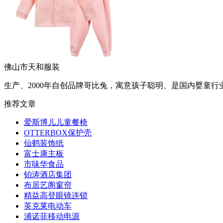
佛山市天和服装
生产、2000年自创品牌哥比兔，寓意孩子聪明、是国内婴童
推荐文章
爱斯博儿儿童餐椅
OTTERBOX保护壳
仙鹤装饰纸
富士康主板
市味华食品
铂涛酒店集团
布居艺阁窗帘
精益高登眼镜连锁
英克莱电动车
浦诺菲移动电源