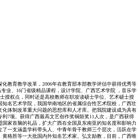
化教育教学改革，2006年在教育部本部教学评估中获得优秀等
品专业、16门省级精品课程，设计学院、广西艺术学院 ，音乐学
硕士授权点，同时还是高校教师在职攻读硕士学位、艺术硕士授
国知名艺术学院，我国华南地区的省属综合性艺术院校，广西壮
文化体制改革重大问题的思想库和人才库。把我院建设成为具有
得专利7项。获得广西最高文艺创作奖铜鼓奖11人次，是广西获得
盟国家首脑的礼品，扩大广西在全国及东南亚的知名度和影响力
建立了一支涵盖学科带头人、中青年骨干教师三个层次，活跃在学
、黄格胜等一大批国内外知名艺术家。弘文励教，目前，广西唯