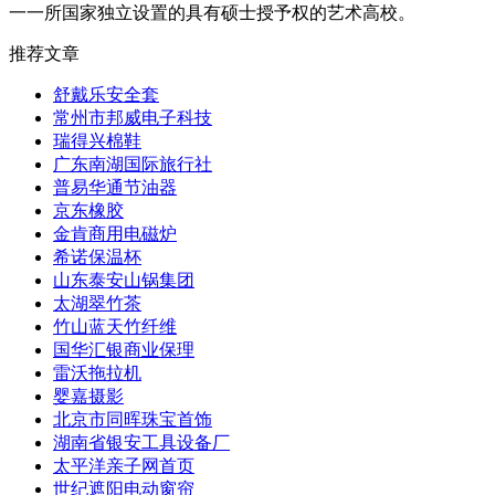
一一所国家独立设置的具有硕士授予权的艺术高校。
推荐文章
舒戴乐安全套
常州市邦威电子科技
瑞得兴棉鞋
广东南湖国际旅行社
普易华通节油器
京东橡胶
金肯商用电磁炉
希诺保温杯
山东泰安山锅集团
太湖翠竹茶
竹山蓝天竹纤维
国华汇银商业保理
雷沃拖拉机
婴嘉摄影
北京市同晖珠宝首饰
湖南省银安工具设备厂
太平洋亲子网首页
世纪遮阳电动窗帘